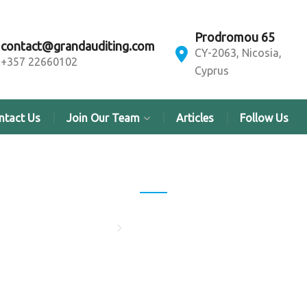
Prodromou 65
contact@grandauditing.com
CY-2063, Nicosia,
+357 22660102
Cyprus
ntact Us
Join Our Team
Articles
Follow Us
Northern Construction
Home
Northern Construction