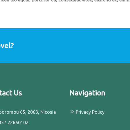
evel?
tact Us
Navigation
odromou 65, 2063, Nicosia
Privacy Policy
57 22660102