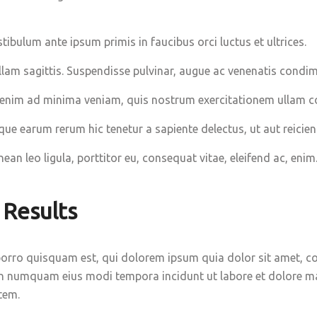
tibulum ante ipsum primis in faucibus orci luctus et ultrices.
llam sagittis. Suspendisse pulvinar, augue ac venenatis cond
 enim ad minima veniam, quis nostrum exercitationem ullam co
que earum rerum hic tenetur a sapiente delectus, ut aut reicien
ean leo ligula, porttitor eu, consequat vitae, eleifend ac, enim
 Results
orro quisquam est, qui dolorem ipsum quia dolor sit amet, cons
n numquam eius modi tempora incidunt ut labore et dolore 
tem.