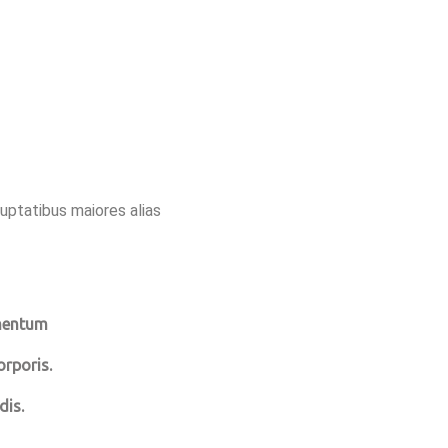
luptatibus maiores alias
imentum
rporis.
dis.
.