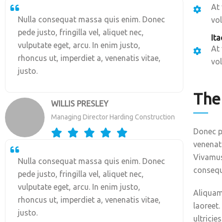
At
Nulla consequat massa quis enim. Donec
vol
pede justo, fringilla vel, aliquet nec,
Ita
vulputate eget, arcu. In enim justo,
At
rhoncus ut, imperdiet a, venenatis vitae,
vol
justo.
The
WILLIS PRESLEY
Managing Director Harding Construction
Donec pe
venenati
Vivamus 
Nulla consequat massa quis enim. Donec
consequa
pede justo, fringilla vel, aliquet nec,
vulputate eget, arcu. In enim justo,
Aliquam 
rhoncus ut, imperdiet a, venenatis vitae,
laoreet.
justo.
ultricie