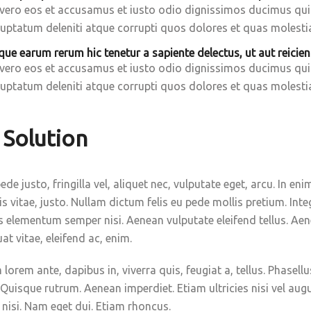
 vero eos et accusamus et iusto odio dignissimos ducimus qui 
uptatum deleniti atque corrupti quos dolores et quas molestia
que earum rerum hic tenetur a sapiente delectus, ut aut reicien
 vero eos et accusamus et iusto odio dignissimos ducimus qui 
uptatum deleniti atque corrupti quos dolores et quas molestia
 Solution
de justo, fringilla vel, aliquet nec, vulputate eget, arcu. In eni
s vitae, justo. Nullam dictum felis eu pede mollis pretium. Inte
elementum semper nisi. Aenean vulputate eleifend tellus. Aenea
t vitae, eleifend ac, enim.
lorem ante, dapibus in, viverra quis, feugiat a, tellus. Phasellu
 Quisque rutrum. Aenean imperdiet. Etiam ultricies nisi vel aug
s nisi. Nam eget dui. Etiam rhoncus.