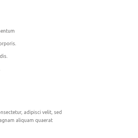
imentum
rporis.
dis.
.
ectetur, adipisci velit, sed
magnam aliquam quaerat