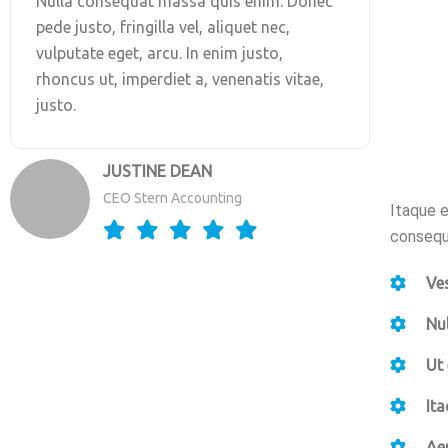
Nulla consequat massa quis enim. Donec
pede justo, fringilla vel, aliquet nec,
vulputate eget, arcu. In enim justo,
rhoncus ut, imperdiet a, venenatis vitae,
justo.
JUSTINE DEAN
CEO Stern Accounting
Itaque e
consequa
Ves
Nu
Ut
Ita
Aen