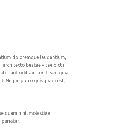
santium doloremque laudantium,
i architecto beatae vitae dicta
tur aut odit aut fugit, sed quia
nt. Neque porro quisquam est,
sse quam nihil molestiae
 pariatur.