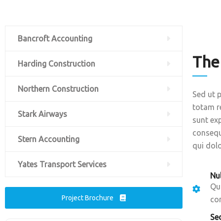
Bancroft Accounting
The
Harding Construction
Northern Construction
Sed ut 
totam re
Stark Airways
sunt ex
consequ
Stern Accounting
qui dol
Yates Transport Services
Nul
Qui
Project Brochure
con
Sed