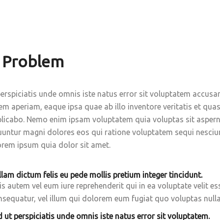
 Problem
perspiciatis unde omnis iste natus error sit voluptatem accu
m aperiam, eaque ipsa quae ab illo inventore veritatis et quas
plicabo. Nemo enim ipsam voluptatem quia voluptas sit asperna
untur magni dolores eos qui ratione voluptatem sequi nesciu
orem ipsum quia dolor sit amet.
lam dictum felis eu pede mollis pretium integer tincidunt.
s autem vel eum iure reprehenderit qui in ea voluptate velit e
sequatur, vel illum qui dolorem eum fugiat quo voluptas nulla
 ut perspiciatis unde omnis iste natus error sit voluptatem.