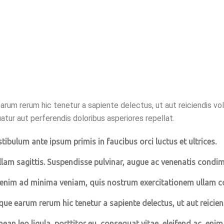
arum rerum hic tenetur a sapiente delectus, ut aut reiciendis vo
tur aut perferendis doloribus asperiores repellat.
tibulum ante ipsum primis in faucibus orci luctus et ultrices.
llam sagittis. Suspendisse pulvinar, augue ac venenatis cond
 enim ad minima veniam, quis nostrum exercitationem ullam co
que earum rerum hic tenetur a sapiente delectus, ut aut reicien
ean leo ligula, porttitor eu, consequat vitae, eleifend ac, enim