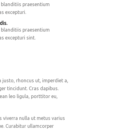
blanditiis praesentium
s excepturi.
dis.
blanditiis praesentium
s excepturi sint.
m justo, rhoncus ut, imperdiet a,
ger tincidunt. Cras dapibus.
n leo ligula, porttitor eu,
s viverra nulla ut metus varius
ue. Curabitur ullamcorper